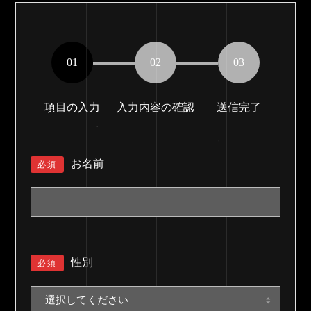
01
02
03
項目の入力
入力内容の確認
送信完了
お名前
必須
性別
必須