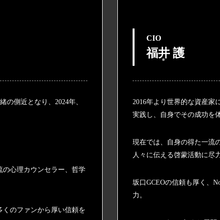
CIO
福井 護
烈緒の側近となり、2024年、
2016年より世界的な資産
実践し、自身でその成功を
現在では、自身の得た一流
人々に伝える啓蒙活動に尽
流の心理カウンセラー、哲学
坂口GCEOの信頼も厚く、N
力。
多くのファンから厚い信頼を