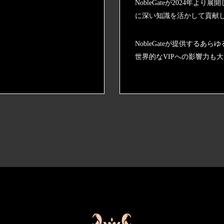
NobleGateが2024年
に深い知識を活かして貢献し
NobleGateが提供する
世界的なVIPへの影響力も