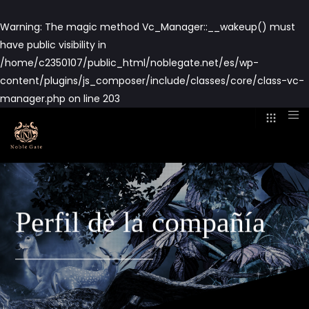
Warning
: The magic method Vc_Manager::__wakeup() must
have public visibility in
/home/c2350107/public_html/noblegate.net/es/wp-
content/plugins/js_composer/include/classes/core/class-vc-
manager.php
on line
203
Perfil de la compañía